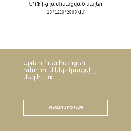
ՄԴՖ-ից լամինացված սալեր
18*1220*2800 մմ
Եթե ունեք հարցեր,
խնդրում ենք կապվել
մեզ հետ:
ՀԵՏԱԴԱՐՁ ԿԱՊ