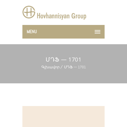
MENU
ՄԴՖ — 1701
Գլխավոր
ՄԴՖ — 1701