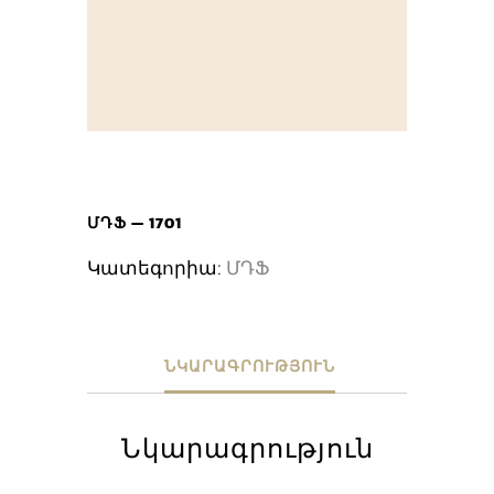
ՄԴՖ — 1701
Կատեգորիա:
ՄԴՖ
ՆԿԱՐԱԳՐՈՒԹՅՈՒՆ
Նկարագրություն