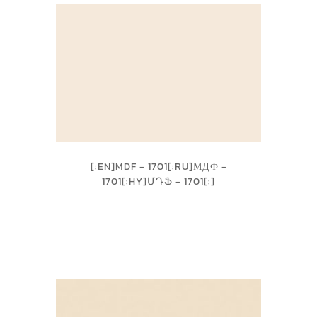
[:EN]MDF - 1701[:RU]МДФ -
1701[:HY]ՄԴՖ - 1701[:]