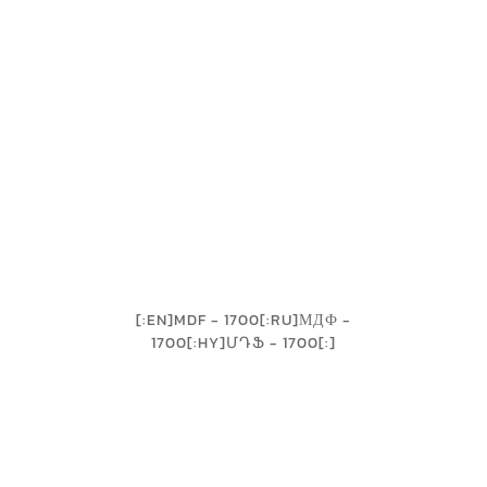
[:EN]MDF - 1700[:RU]МДФ -
1700[:HY]ՄԴՖ - 1700[:]