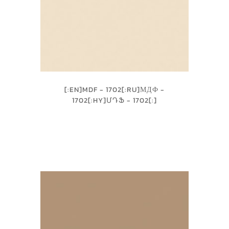
[:EN]MDF - 1702[:RU]МДФ -
1702[:HY]ՄԴՖ - 1702[:]