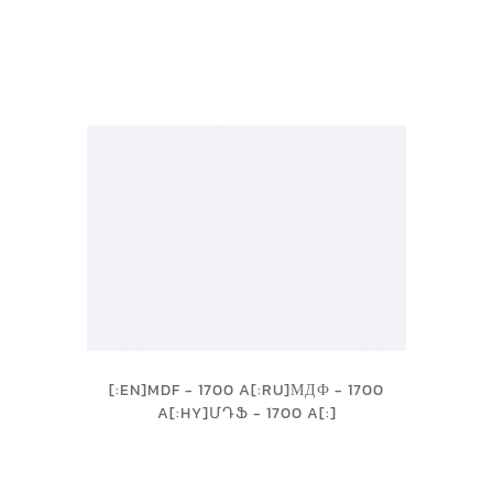
[:EN]MDF - 1700 A[:RU]МДФ - 1700
A[:HY]ՄԴՖ - 1700 A[:]