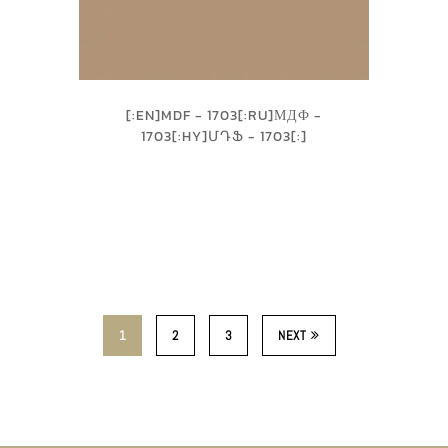
[:EN]MDF - 1703[:RU]МДФ -
1703[:HY]ՄԴՖ - 1703[:]
1
2
3
NEXT