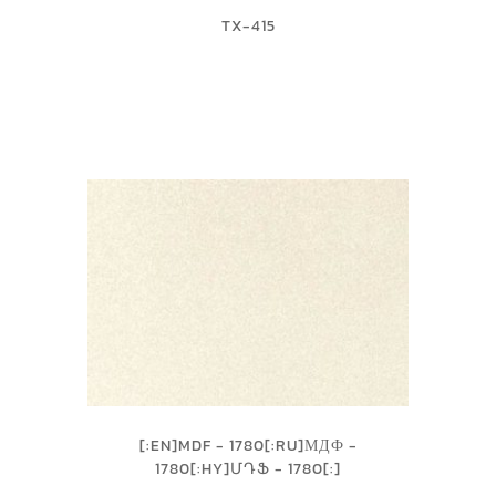
TX-415
[:EN]MDF - 1780[:RU]МДФ -
1780[:HY]ՄԴՖ - 1780[:]