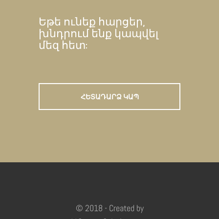
Եթե ունեք հարցեր,
խնդրում ենք կապվել
մեզ հետ:
ՀԵՏԱԴԱՐՁ ԿԱՊ
© 2018 - Created by