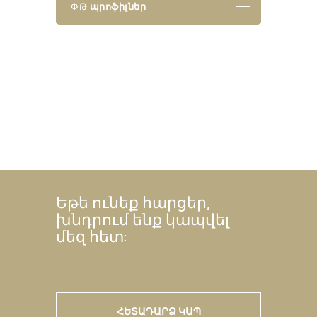
ՓԹ
պրոֆիլներ
Եթե ունեք հարցեր,
խնդրում ենք կապվել
մեզ հետ:
ՀԵՏԱԴԱՐՁ ԿԱՊ