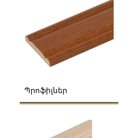
Պրոֆիլներ