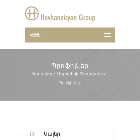
MENU
Պրոֆիլներ
Գլխավոր
Ապրանքի Տեսականի
Պրոֆիլներ
Սալեր