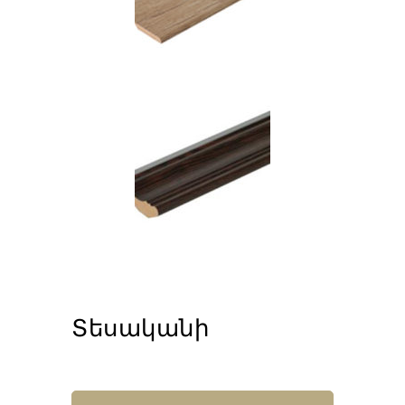
Տեսականի